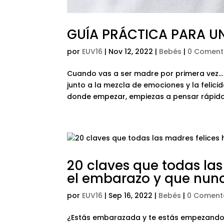
GUÍA PRÁCTICA PARA U
por
EUV16
|
Nov 12, 2022
|
Bebés
|
0 Coment
Cuando vas a ser madre por primera vez… 
junto a la mezcla de emociones y la felici
donde empezar, empiezas a pensar rápido y
20 claves que todas la
el embarazo y que nun
por
EUV16
|
Sep 16, 2022
|
Bebés
|
0 Coment
¿Estás embarazada y te estás empezando 