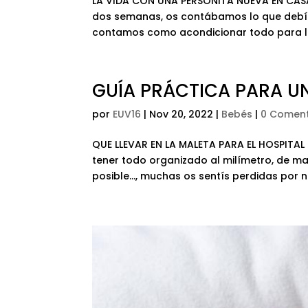
LA VIDA CON UNA PERSONITA NUEVA EN CASA,
dos semanas, os contábamos lo que debíais
contamos como acondicionar todo para la 
GUÍA PRÁCTICA PARA UN
por
EUV16
|
Nov 20, 2022
|
Bebés
|
0 Coment
QUE LLEVAR EN LA MALETA PARA EL HOSPITAL 
tener todo organizado al milímetro, de m
posible…, muchas os sentís perdidas por no