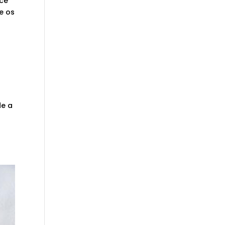
ace
e os
de a