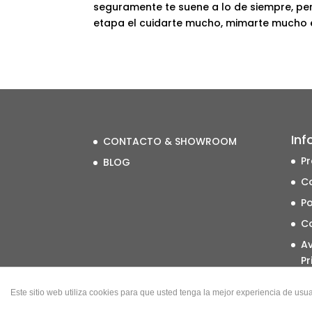
seguramente te suene a lo de siempre, pe
etapa el cuidarte mucho, mimarte mucho e i
Inf
CONTACTO & SHOWROOM
Pr
BLOG
Co
Po
C
Av
Pr
Po
Este sitio web utiliza cookies para que usted tenga la mejor experiencia de u