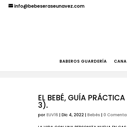
¡Aviso importante para tod@s! Si necesitan más informació
info@bebeseraseunavez.com
BABEROS GUARDERÍA
CANA
EL BEBÉ, GUÍA PRÁCTIC
3).
por
EUV16
|
Dic 4, 2022
|
Bebés
|
0 Comenta