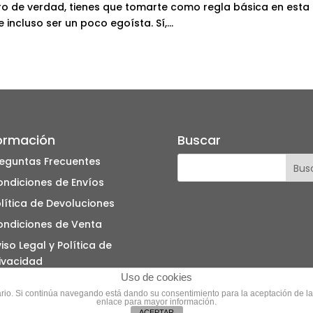
ro de verdad, tienes que tomarte como regla básica en esta
ncluso ser un poco egoísta. Sí,...
ormación
Buscar
eguntas Frecuentes
ndiciones de Envíos
lítica de Devoluciones
ondiciones de Venta
iso Legal y Política de
ivacidad
Uso de cookies
lítica de Cookies
suario. Si continúa navegando está dando su consentimiento para la aceptación de 
enlace para mayor información.
ACEPTAR