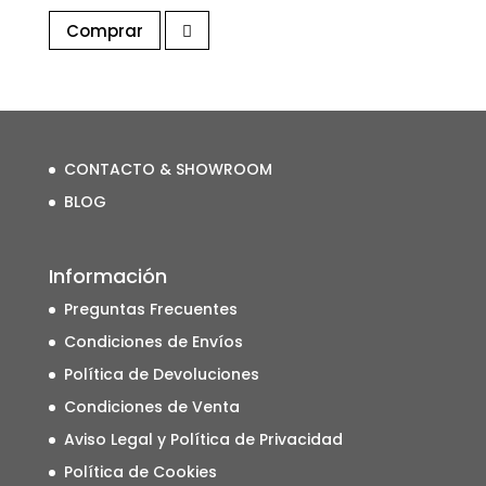
precio
precio
Comprar
original
actual
era:
es:
€69,90.
€41,94.
CONTACTO & SHOWROOM
BLOG
Información
Preguntas Frecuentes
Condiciones de Envíos
Política de Devoluciones
Condiciones de Venta
Aviso Legal y Política de Privacidad
Política de Cookies