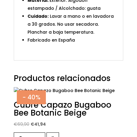
Material:
Exterior: Algodón
estampado / Alcolchado: guata
Cuidado:
Lavar a mano o en lavadora
a 30 grados. No usar secadora.
Planchar a baja temperatura.
Fabricado en España
Productos relacionados
- 40%
Cubre Capazo Bugaboo
Bee Botanic Beige
El
El
€
69,90
€
41,94
precio
precio