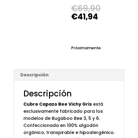
El
€
69,90
precio
El
€
41,94
original
precio
era:
actual
€69,90.
es:
€41,94.
Próximamente
Descripción
Descripción
Cubre Capazo Bee Vichy Gris
está
exclusivamente fabricado para los
modelos de Bugaboo Bee 3, 5 y 6.
Confeccionada en 100% algodón
orgánico, transpirable e hipoalergénico.