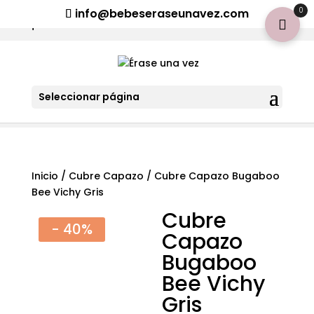
¡Aviso importante para tod@s! Si necesitan más información
0
info@bebeseraseunavez.com
clic aquí
.
Seleccionar página
Inicio
/
Cubre Capazo
/ Cubre Capazo Bugaboo
Bee Vichy Gris
Cubre
- 40%
Capazo
Bugaboo
Bee Vichy
Gris