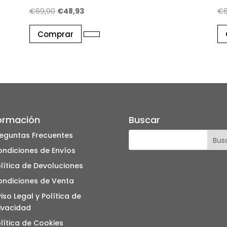
El
El
€
69,90
€
48,93
€
precio
precio
Comprar
original
actual
era:
es:
€69,90.
€48,93.
ormación
Buscar
eguntas Frecuentes
ndiciones de Envíos
lítica de Devoluciones
ondiciones de Venta
iso Legal y Política de
ivacidad
lítica de Cookies