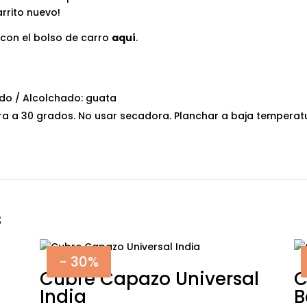
rrito nuevo!
con el bolso de carro
aquí
.
do / Alcolchado: guata
a a 30 grados. No usar secadora. Planchar a baja temperat
s
- 30%
Cubre Capazo Universal
C
India
B