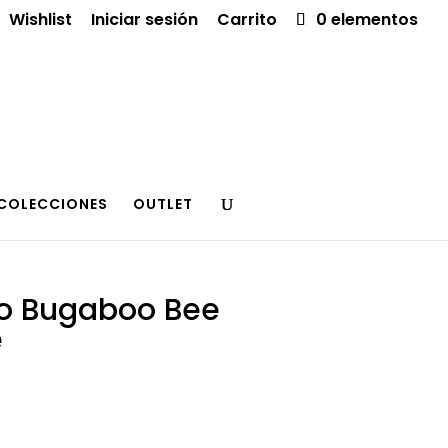
Wishlist
Iniciar sesión
Carrito
0 elementos
COLECCIONES
OUTLET
o Bugaboo Bee
e
El
precio
l
actual