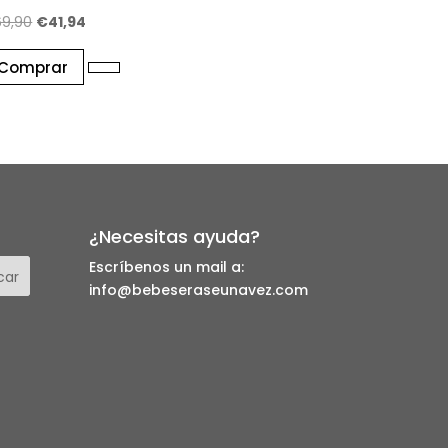
El
El
69,90
€
41,94
precio
precio
Comprar
original
actual
era:
es:
€69,90.
€41,94.
¿Necesitas ayuda?
Escríbenos un mail a:
info@bebeseraseunavez.com