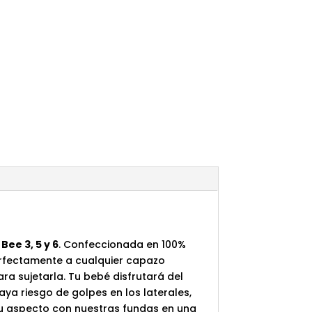
es:
.
€41,94.
ee 3, 5 y 6
. Confeccionada en 100%
erfectamente a cualquier capazo
ara sujetarla. Tu bebé disfrutará del
ya riesgo de golpes en los laterales,
 su aspecto con nuestras fundas en una