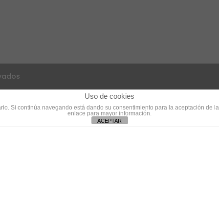
rvados
Uso de cookies
suario. Si continúa navegando está dando su consentimiento para la aceptación de 
enlace para mayor información.
ACEPTAR