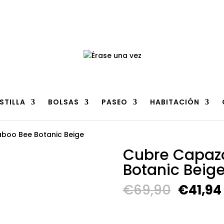
n
clic aquí
.
STILLA
BOLSAS
PASEO
HABITACIÓN
boo Bee Botanic Beige
Cubre Capaz
Botanic Beig
El
€
69,90
€
41,94
precio
origina