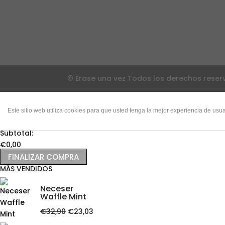
© Erase una vez Todos los derechos rese
TU CARRITO
Este sitio web utiliza cookies para que usted tenga la mejor experiencia de u
No products in the cart.
Subtotal:
€
0,00
FINALIZAR COMPRA
MÁS VENDIDOS
Neceser
Waffle Mint
El
El
€
32,90
€
23,03
precio
precio