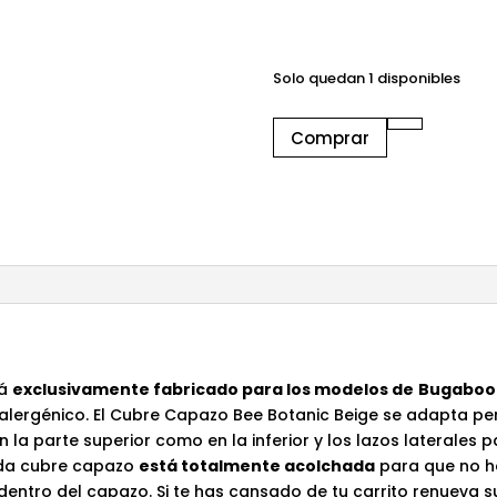
era:
€69,90
Solo quedan 1 disponibles
Cubre
Comprar
Capazo
Bugaboo
Bee
Botanic
Beige
cantidad
tá
exclusivamente fabricado para los modelos de
Bugaboo B
oalergénico. El Cubre Capazo Bee Botanic Beige se adapta p
 la parte superior como en la inferior y los lazos laterales p
nda cubre capazo
está totalmente acolchada
para que no ha
dentro del capazo. Si te has cansado de tu carrito renueva