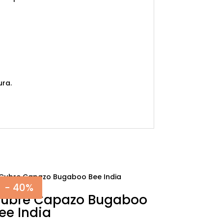
ura.
- 40%
ubre Capazo Bugaboo
ee India