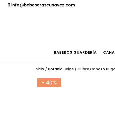
¡Aviso importante para tod@s! Si necesitan más informació
info@bebeseraseunavez.com
BABEROS GUARDERÍA
CANA
Inicio
/
Botanic Beige
/ Cubre Capazo Buga
- 40%