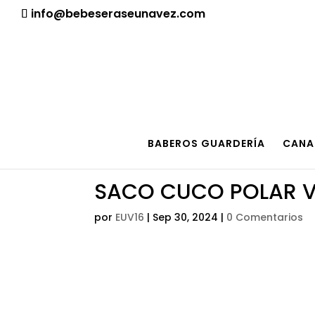
¡Aviso importante para tod@s! Si necesitan más informació
info@bebeseraseunavez.com
BABEROS GUARDERÍA
CANA
SACO CUCO POLAR V
por
EUV16
|
Sep 30, 2024
|
0 Comentarios