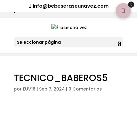
¡Aviso importante para tod@s! Si necesitan más información
0
info@bebeseraseunavez.com
clic aquí
.
Seleccionar página
TECNICO_BABEROS5
por
EUV16
|
Sep 7, 2024
|
0 Comentarios