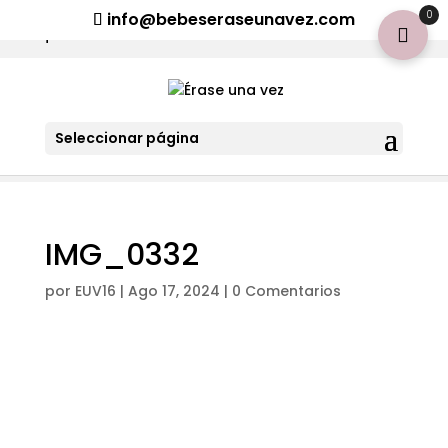
¡Aviso importante para tod@s! Si necesitan más información
0
info@bebeseraseunavez.com
clic aquí
.
Seleccionar página
IMG_0332
por
EUV16
|
Ago 17, 2024
|
0 Comentarios