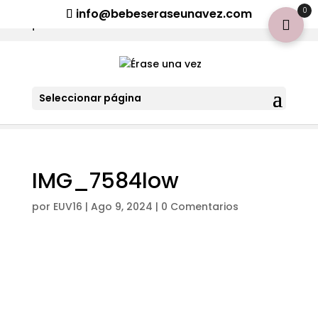
¡Aviso importante para tod@s! Si necesitan más información
0
info@bebeseraseunavez.com
clic aquí
.
Seleccionar página
IMG_7584low
por
EUV16
|
Ago 9, 2024
|
0 Comentarios