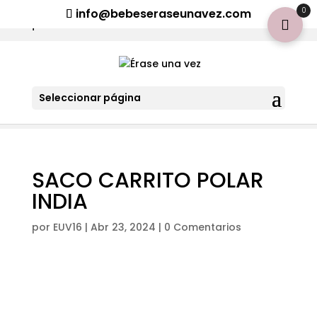
¡Aviso importante para tod@s! Si necesitan más información
0
info@bebeseraseunavez.com
clic aquí
.
Seleccionar página
SACO CARRITO POLAR
INDIA
por
EUV16
|
Abr 23, 2024
|
0 Comentarios