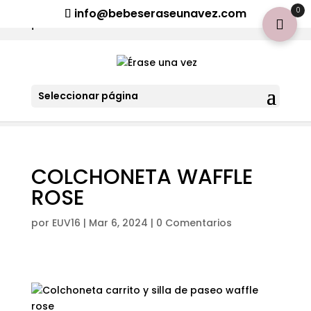
¡Aviso importante para tod@s! Si necesitan más información
0
info@bebeseraseunavez.com
clic aquí
.
Seleccionar página
COLCHONETA WAFFLE
ROSE
por
EUV16
|
Mar 6, 2024
|
0 Comentarios