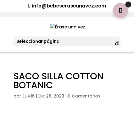
¡Aviso importante para tod@s! Si necesitan más información
0
info@bebeseraseunavez.com
clic aquí
.
Seleccionar página
SACO SILLA COTTON
BOTANIC
por
EUV16
|
Dic 26, 2023
|
0 Comentarios