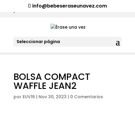
¡Aviso importante para tod@s! Si necesitan más información
info@bebeseraseunavez.com
clic aquí
.
Seleccionar página
BOLSA COMPACT
WAFFLE JEAN2
por
EUV16
|
Nov 30, 2023
|
0 Comentarios