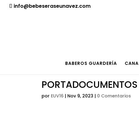
¡Aviso importante para tod@s! Si necesitan más informació
info@bebeseraseunavez.com
BABEROS GUARDERÍA
CANA
PORTADOCUMENTOS 
por
EUV16
|
Nov 9, 2023
|
0 Comentarios