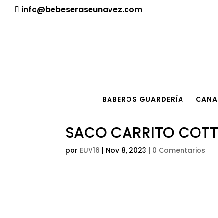
¡Aviso importante para tod@s! Si necesitan más informació
info@bebeseraseunavez.com
BABEROS GUARDERÍA
CANA
SACO CARRITO COTT
por
EUV16
|
Nov 8, 2023
|
0 Comentarios