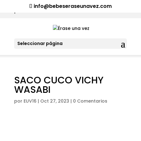
¡Aviso importante para tod@s! Si necesitan más información
info@bebeseraseunavez.com
clic aquí
.
Seleccionar página
SACO CUCO VICHY
WASABI
por
EUV16
|
Oct 27, 2023
|
0 Comentarios