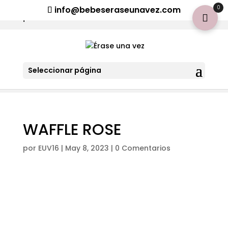
¡Aviso importante para tod@s! Si necesitan más información
0
info@bebeseraseunavez.com
clic aquí
.
Seleccionar página
WAFFLE ROSE
por
EUV16
|
May 8, 2023
|
0 Comentarios