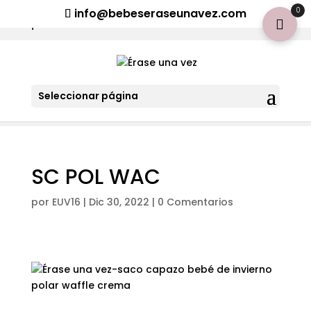
¡Aviso importante para tod@s! Si necesitan más información
0
info@bebeseraseunavez.com
clic aquí
.
Seleccionar página
SC POL WAC
por
EUV16
|
Dic 30, 2022
|
0 Comentarios