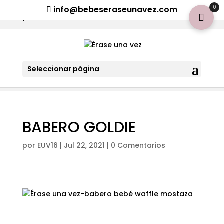
¡Aviso importante para tod@s! Si necesitan más información
0
info@bebeseraseunavez.com
clic aquí
.
Seleccionar página
BABERO GOLDIE
por
EUV16
|
Jul 22, 2021
|
0 Comentarios