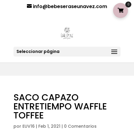
¡Aviso importante para tod@s! Si necesitan más información
0
info@bebeseraseunavez.com
clic aquí
.
Seleccionar página
SACO CAPAZO
ENTRETIEMPO WAFFLE
TOFFEE
por
EUV16
|
Feb 1, 2021
|
0 Comentarios