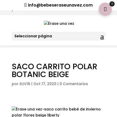
¡Aviso importante para tod@s! Si necesitan más información
0
info@bebeseraseunavez.com
clic aquí
.
Seleccionar página
SACO CARRITO POLAR
BOTANIC BEIGE
por
EUV16
|
Oct 17, 2020
|
0 Comentarios