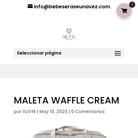
¡Aviso importante para tod@s! Si necesitan más información
0
info@bebeseraseunavez.com
clic aquí
.
Seleccionar página
MALETA WAFFLE CREAM
por
EUV16
|
May 10, 2020
|
0 Comentarios