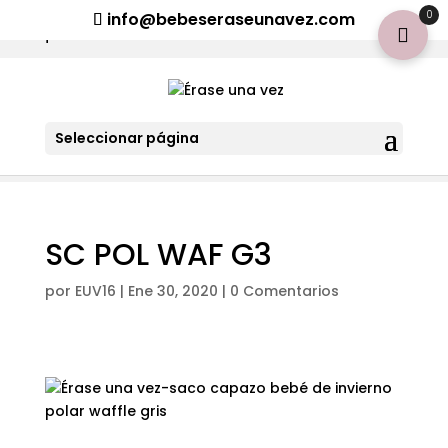
¡Aviso importante para tod@s! Si necesitan más información
0
info@bebeseraseunavez.com
clic aquí
.
Seleccionar página
SC POL WAF G3
por
EUV16
|
Ene 30, 2020
|
0 Comentarios