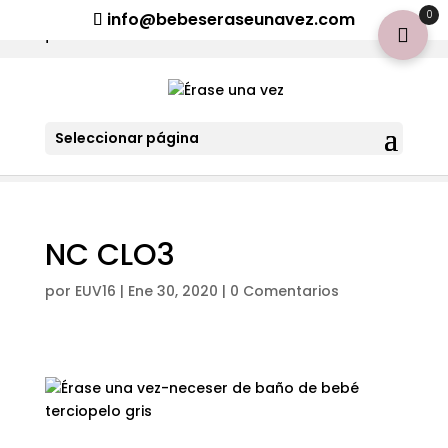
¡Aviso importante para tod@s! Si necesitan más información
0
info@bebeseraseunavez.com
clic aquí
.
Seleccionar página
NC CLO3
por
EUV16
|
Ene 30, 2020
|
0 Comentarios