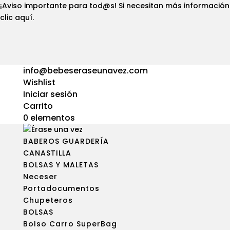
¡Aviso importante para tod@s! Si necesitan más información
clic aquí
.
info@bebeseraseunavez.com
Wishlist
Iniciar sesión
Carrito
0 elementos
BABEROS GUARDERÍA
CANASTILLA
BOLSAS Y MALETAS
Neceser
Portadocumentos
Chupeteros
BOLSAS
Bolso Carro SuperBag