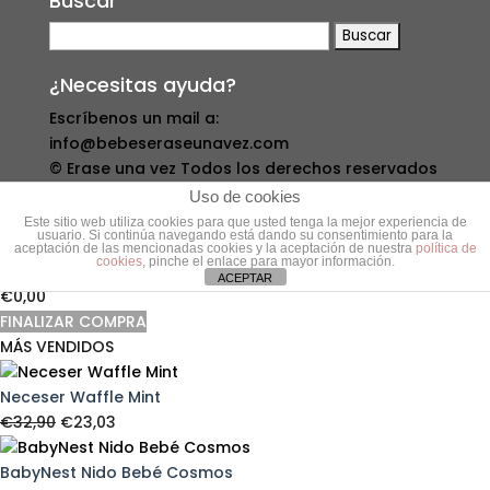
Buscar
Buscar:
¿Necesitas ayuda?
Escríbenos un mail a:
info@bebeseraseunavez.com
© Erase una vez Todos los derechos reservados
TU CARRITO
Uso de cookies
Este sitio web utiliza cookies para que usted tenga la mejor experiencia de
usuario. Si continúa navegando está dando su consentimiento para la
No products in the cart.
aceptación de las mencionadas cookies y la aceptación de nuestra
política de
cookies
, pinche el enlace para mayor información.
Subtotal:
ACEPTAR
€
0,00
FINALIZAR COMPRA
MÁS VENDIDOS
Neceser Waffle Mint
El
El
€
32,90
€
23,03
precio
precio
original
actual
BabyNest Nido Bebé Cosmos