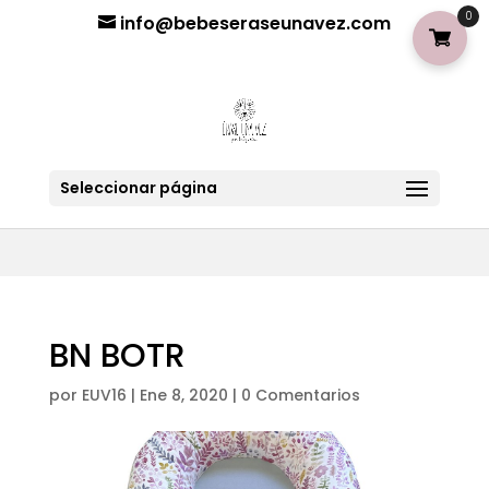
¡Aviso importante para tod@s! Si necesitan más información
0
info@bebeseraseunavez.com
clic aquí
.
Seleccionar página
BN BOTR
por
EUV16
|
Ene 8, 2020
|
0 Comentarios