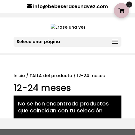
¡Aviso importante para tod@s! Si necesitan más información
0
info@bebeseraseunavez.com
clic aquí
.
Seleccionar página
Inicio
/ TALLA del producto / 12-24 meses
12-24 meses
No se han encontrado productos
que coincidan con tu selección.