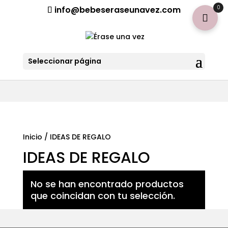
¡Aviso importante para tod@s! Si necesitan más información
0
info@bebeseraseunavez.com
clic aquí
.
Seleccionar página
Inicio
/ IDEAS DE REGALO
IDEAS DE REGALO
No se han encontrado productos
que coincidan con tu selección.