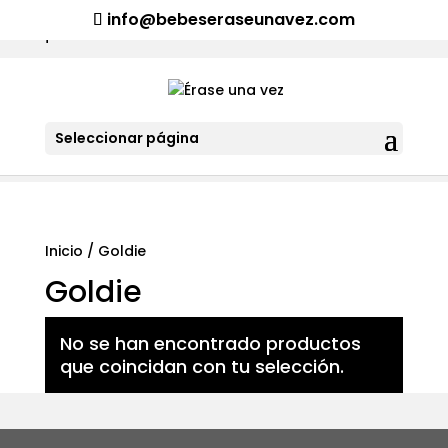
¡Aviso importante para tod@s! Si necesitan más información
info@bebeseraseunavez.com
clic aquí
.
Seleccionar página
Inicio
/ Goldie
Goldie
No se han encontrado productos
que coincidan con tu selección.