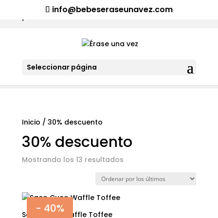
¡Aviso importante para tod@s! Si necesitan más información
info@bebeseraseunavez.com
clic aquí
.
Seleccionar página
Inicio
/ 30% descuento
30% descuento
Ordenado
Mostrando los 13 resultados
por
los
últimos
- 40%
Saco Cuco Waffle Toffee