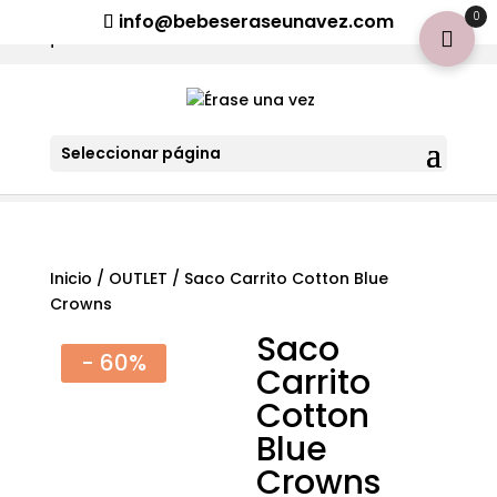
¡Aviso importante para tod@s! Si necesitan más información
0
info@bebeseraseunavez.com
clic aquí
.
Seleccionar página
Inicio
/
OUTLET
/ Saco Carrito Cotton Blue
Crowns
Saco
- 60%
Carrito
Cotton
Blue
Crowns