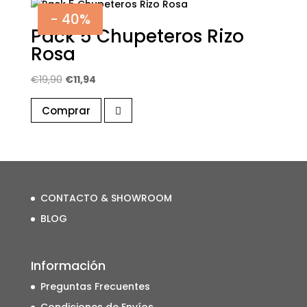
- 40%
Pack 5 Chupeteros Rizo
Rosa
El
El
€
19,90
€
11,94
precio
precio
Comprar
original
actual
era:
es:
€19,90.
€11,94.
CONTACTO & SHOWROOM
BLOG
Información
Preguntas Frecuentes
Condiciones de Envíos