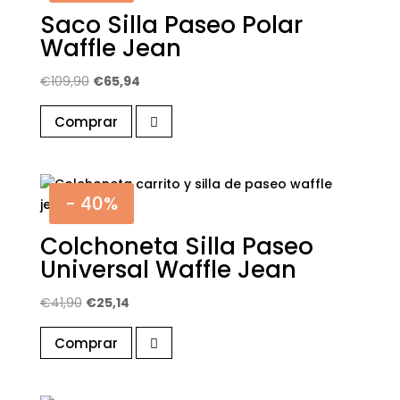
Saco Silla Paseo Polar
Waffle Jean
El
El
€
109,90
€
65,94
precio
precio
Comprar
original
actual
era:
es:
€109,90.
€65,94.
- 40%
Colchoneta Silla Paseo
Universal Waffle Jean
El
El
€
41,90
€
25,14
precio
precio
Comprar
original
actual
era:
es:
€41,90.
€25,14.