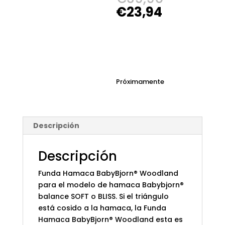
precio
El
€
23,94
original
precio
era:
actual
€39,90.
es:
€23,94.
Próximamente
Descripción
Descripción
Funda Hamaca BabyBjorn® Woodland
para el modelo de hamaca Babybjorn®
balance SOFT o BLISS. Si el triángulo
está cosido a la hamaca, la Funda
Hamaca BabyBjorn® Woodland esta es