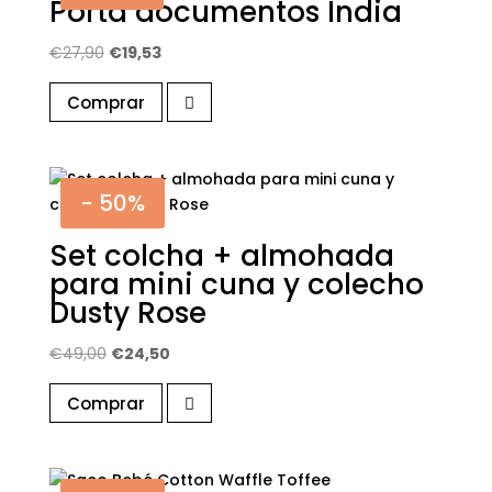
Porta documentos India
El
El
€
27,90
€
19,53
precio
precio
Comprar
original
actual
era:
es:
€27,90.
€19,53.
- 50%
Set colcha + almohada
para mini cuna y colecho
Dusty Rose
El
El
€
49,00
€
24,50
precio
precio
Comprar
original
actual
era:
es:
€49,00.
€24,50.