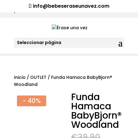
¡Aviso importante para tod@s! Si necesitan más información
info@bebeseraseunavez.com
clic aquí
.
Seleccionar página
Inicio
/
OUTLET
/ Funda Hamaca BabyBjorn®
Woodland
Funda
- 40%
Hamaca
BabyBjorn®
Woodland
El
€
39,90