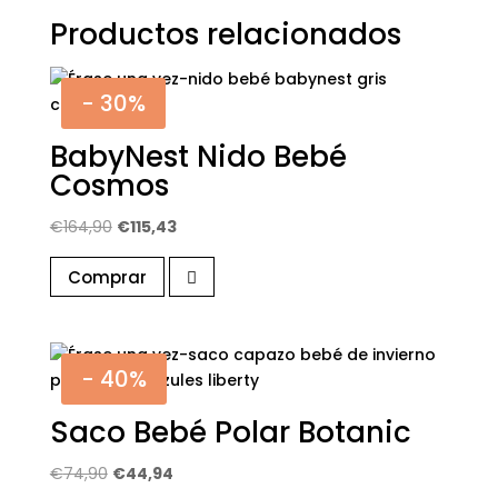
Productos relacionados
- 30%
BabyNest Nido Bebé
Cosmos
El
El
€
164,90
€
115,43
precio
precio
Comprar
original
actual
era:
es:
€164,90.
€115,43.
- 40%
Saco Bebé Polar Botanic
El
El
€
74,90
€
44,94