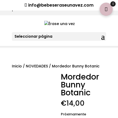
¡Aviso importante para tod@s! Si necesitan más información
0
info@bebeseraseunavez.com
clic aquí
.
Seleccionar página
Inicio
/
NOVEDADES
/ Mordedor Bunny Botanic
Mordedor
Bunny
Botanic
€
14,00
Próximamente