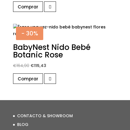
precio
precio
Comprar
original
actual
era:
es:
€74,90.
€44,94.
- 30%
BabyNest Nido Bebé
Botanic Rose
El
El
€
164,90
€
115,43
precio
precio
Comprar
original
actual
era:
es:
€164,90.
€115,43.
CONTACTO & SHOWROOM
BLOG