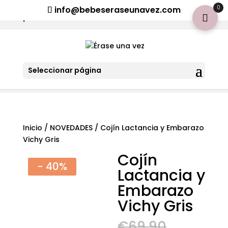
¡Aviso importante para tod@s! Si necesitan más información
0
info@bebeseraseunavez.com
clic aquí
.
Seleccionar página
Inicio
/
NOVEDADES
/ Cojín Lactancia y Embarazo
Vichy Gris
Cojín
- 40%
Lactancia y
Embarazo
Vichy Gris
El
€
69,90