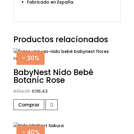
Fabricado en España.
Productos relacionados
- 30%
BabyNest Nido Bebé
Botanic Rose
El
El
€
164,90
€
115,43
precio
precio
Comprar
original
actual
era:
es:
€164,90.
€115,43.
- 40%