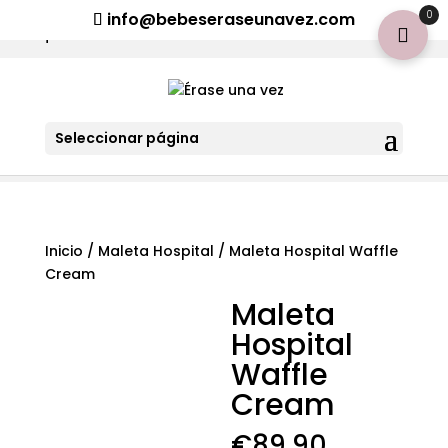
¡Aviso importante para tod@s! Si necesitan más información
0
info@bebeseraseunavez.com
clic aquí
.
Seleccionar página
Inicio
/
Maleta Hospital
/ Maleta Hospital Waffle
Cream
Maleta
Hospital
Waffle
Cream
€
89,90