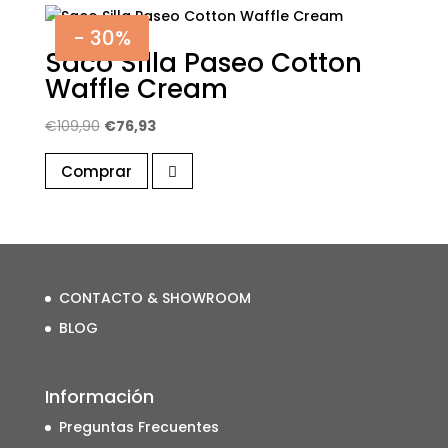
- 30%
Saco Silla Paseo Cotton
Waffle Cream
El
El
€
109,90
€
76,93
precio
precio
Comprar
original
actual
era:
es:
€109,90.
€76,93.
CONTACTO & SHOWROOM
BLOG
Información
Preguntas Frecuentes