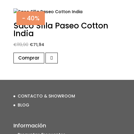
€74,90.
€44,94.
- 40%
Saco Silla Paseo Cotton
India
El
El
€
119,90
€
71,94
precio
precio
Comprar
original
actual
era:
es:
€119,90.
€71,94.
CONTACTO & SHOWROOM
BLOG
Información