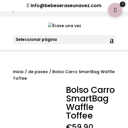
¡Aviso importante para tod@s! Si necesitan más información
0
info@bebeseraseunavez.com
clic aquí
.
Seleccionar página
Inicio
/
de paseo
/ Bolso Carro SmartBag Waffle
Toffee
Bolso Carro
SmartBag
Waffle
Toffee
€
59,90