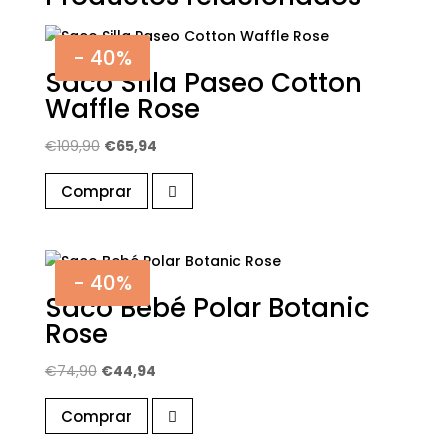
- 40%
Saco Silla Paseo Cotton
Waffle Rose
El
El
€
109,90
€
65,94
precio
precio
Comprar
original
actual
era:
es:
€109,90.
€65,94.
- 40%
Saco Bebé Polar Botanic
Rose
El
El
€
74,90
€
44,94
precio
precio
Comprar
original
actual
era:
es: