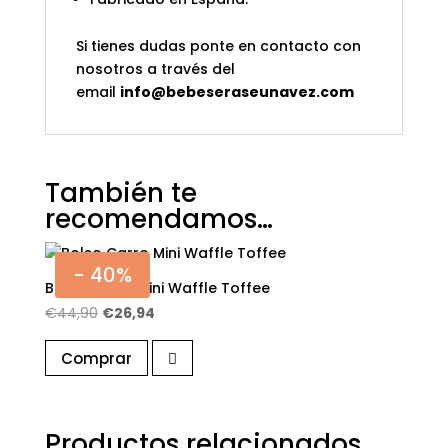
Si tienes dudas ponte en contacto con
nosotros a través del
email
info@bebeseraseunavez.com
También te
recomendamos…
- 40%
Bolso Carro Mini Waffle Toffee
El
El
€
44,90
€
26,94
precio
precio
Comprar
original
actual
era:
es:
€44,90.
€26,94.
Productos relacionados