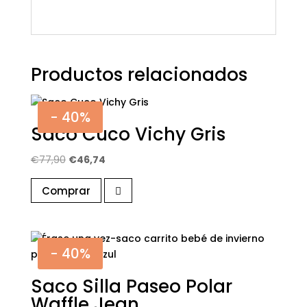
Productos relacionados
- 40%
Saco Cuco Vichy Gris
El
El
€
77,90
€
46,74
precio
precio
Comprar
original
actual
era:
es:
€77,90.
€46,74.
- 40%
Saco Silla Paseo Polar
Waffle Jean