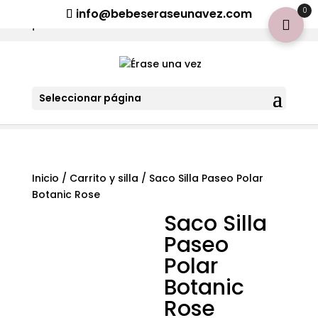
¡Aviso importante para tod@s! Si necesitan más información
0
info@bebeseraseunavez.com
clic aquí
.
Seleccionar página
Inicio
/
Carrito y silla
/ Saco Silla Paseo Polar
Botanic Rose
Saco Silla
Paseo
Polar
Botanic
Rose