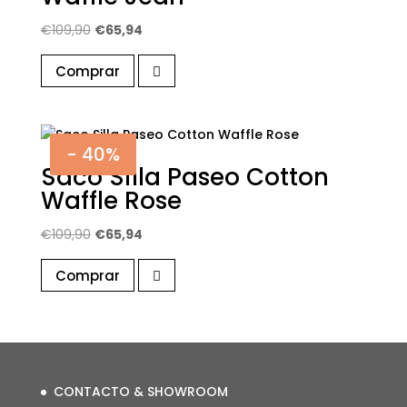
El
El
€
109,90
€
65,94
precio
precio
Comprar
original
actual
era:
es:
€109,90.
€65,94.
- 40%
Saco Silla Paseo Cotton
Waffle Rose
El
El
€
109,90
€
65,94
precio
precio
Comprar
original
actual
era:
es:
€109,90.
€65,94.
CONTACTO & SHOWROOM