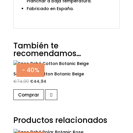
Planchar a baja temperatura.
Fabricado en España.
También te
recomendamos…
- 40%
Saco Bebé Cotton Botanic Beige
El
El
€
74,90
€
44,94
precio
precio
Comprar
original
actual
era:
es:
€74,90.
€44,94.
Productos relacionados