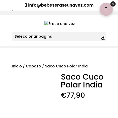
¡Aviso importante para tod@s! Si necesitan más información
0
info@bebeseraseunavez.com
clic aquí
.
Seleccionar página
Inicio
/
Capazo
/ Saco Cuco Polar India
Saco Cuco
Polar India
€
77,90