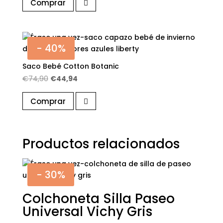
Comprar
original
actual
era:
es:
€74,90.
€44,94.
- 40%
Saco Bebé Cotton Botanic
El
El
€
74,90
€
44,94
precio
precio
Comprar
original
actual
era:
es:
€74,90.
€44,94.
Productos relacionados
- 30%
Colchoneta Silla Paseo
Universal Vichy Gris