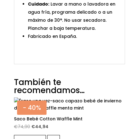
Cuidado:
Lavar a mano o lavadora en
agua fría, programa delicado o a un
máximo de 30°. No usar secadora.
Planchar a baja temperatura.
Fabricado en España.
También te
recomendamos…
- 40%
Saco Bebé Cotton Waffle Mint
El
El
€
74,90
€
44,94
precio
precio