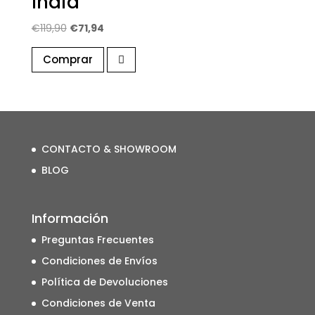
India
El
El
€
119,90
€
71,94
precio
precio
Comprar
original
actual
era:
es:
€119,90.
€71,94.
CONTACTO & SHOWROOM
BLOG
Información
Preguntas Frecuentes
Condiciones de Envíos
Política de Devoluciones
Condiciones de Venta