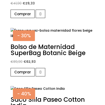
El
El
€
41,90
€
29,33
precio
precio
Comprar
original
actual
era:
es:
€41,90.
€29,33.
- 30%
Bolso de Maternidad
SuperBag Botanic Beige
El
El
€
89,90
€
62,93
precio
precio
Comprar
original
actual
era:
es:
€89,90.
€62,93.
- 40%
Saco Silla Paseo Cotton