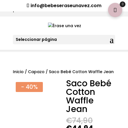
¡Aviso importante para tod@s! Si necesitan más información
0
info@bebeseraseunavez.com
clic aquí
.
Seleccionar página
Inicio
/
Capazo
/ Saco Bebé Cotton Waffle Jean
Saco Bebé
- 40%
Cotton
Waffle
Jean
El
€
74,90
precio