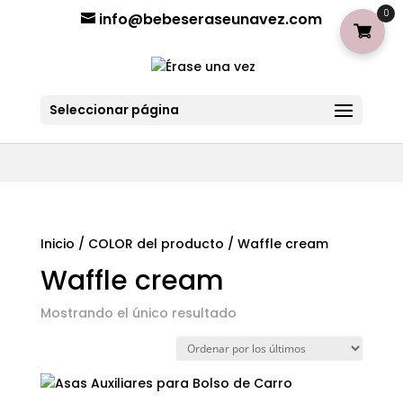
¡Aviso importante para tod@s! Si necesitan más información
0
info@bebeseraseunavez.com
clic aquí
.
Seleccionar página
Inicio
/ COLOR del producto / Waffle cream
Waffle cream
Mostrando el único resultado